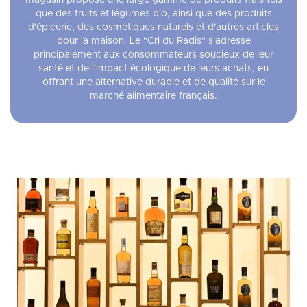
magasin propose une large gamme de produits frais tels
que des fruits et légumes bio, ainsi que des produits
d'épicerie, des cosmétiques naturels et d'autres articles
pour la maison. Le "Cri du Radis" s'adresse
principalement aux consommateurs soucieux de leur
santé et de l'impact écologique de leurs achats, en
offrant une alternative durable et de qualité sur le
marché alimentaire français.