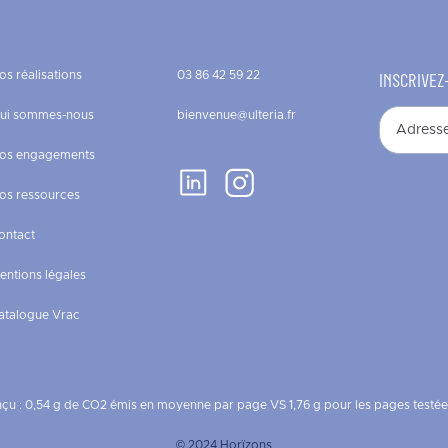
os réalisations
03 86 42 59 22
INSCRIVEZ
ui sommes-nous
bienvenue@ulteria.fr
os engagements
os ressources
ontact
entions légales
atalogue Vrac
nçu : 0,54 g de CO2 émis en moyenne par page VS 1,76 g pour les pages testé
© 2024 Horïzons