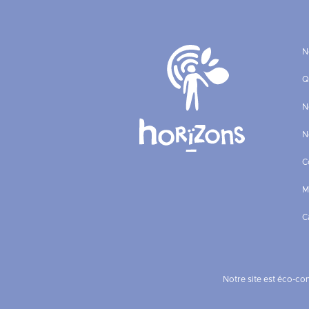
N
Q
N
N
C
M
C
Notre site est éco-co