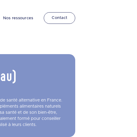
Contact
Nos ressources
eau)
de santé alternative en France.
mpléments alimentaires naturels
a santé et de son bien-être,
ralement formé pour conseiller
isé à leurs clients.