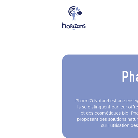
Pha
Pharm'O Naturel est une enseig
Ils se distinguent par leur of
et des cosmétiques bio. Pha
proposant des solutions natur
sur l'utilisation d