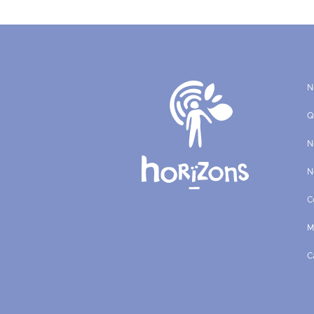
N
Q
N
N
C
M
C